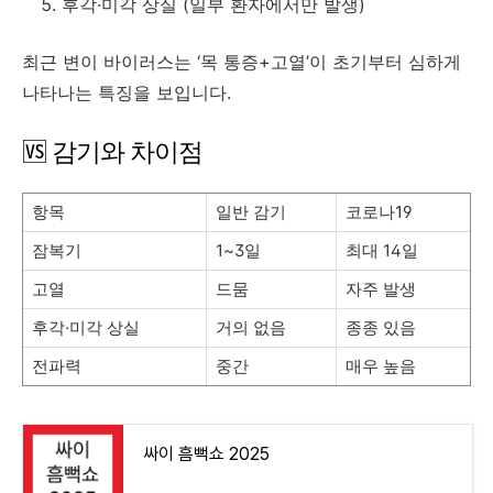
후각·미각 상실 (일부 환자에서만 발생)
최근 변이 바이러스는 ‘목 통증+고열’이 초기부터 심하게
나타나는 특징을 보입니다.
🆚 감기와 차이점
항목
일반 감기
코로나19
잠복기
1~3일
최대 14일
고열
드뭄
자주 발생
후각·미각 상실
거의 없음
종종 있음
전파력
중간
매우 높음
싸이 흠뻑쇼 2025