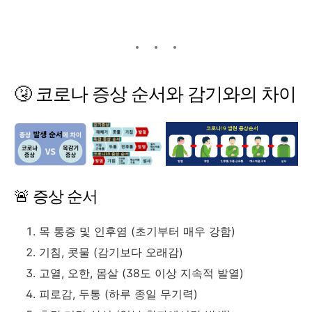
🤧 코로나 증상 순서와 감기와의 차이
🚨 증상 순서
목 통증 및 인후염 (초기부터 매우 강함)
기침, 콧물 (감기보다 오래감)
고열, 오한, 몸살 (38도 이상 지속적 발열)
피로감, 두통 (하루 종일 무기력)