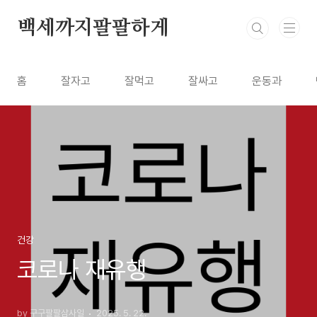
본문 바로가기
백세까지팔팔하게
홈
잘자고
잘먹고
잘싸고
운동과
건강
코로나 재유행
by 구구팔팔삼사일
2025. 5. 22.