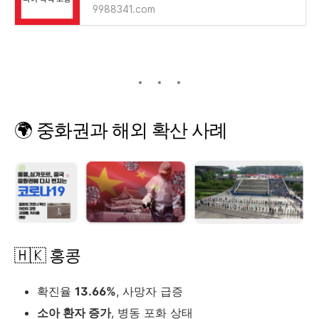
9988341.com
🌍 중화권과 해외 확산 사례
🇭🇰 홍콩
확진율
13.66%
, 사망자 급증
소아 환자 증가
, 병동 포화 상태