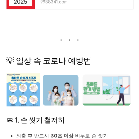
9988341.com
💡 일상 속 코로나 예방법
🧼 1. 손 씻기 철저히
외출 후 반드시
30초 이상
비누로 손 씻기