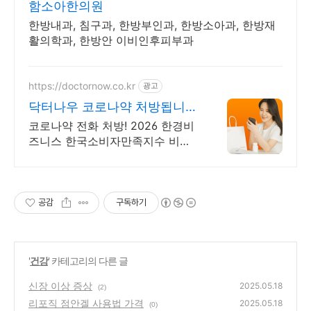
함소아한의원
한방내과, 침구과, 한방부인과, 한방소아과, 한방재
활의학과, 한방안 이비인후피부과
https://doctornow.co.kr
광고
닥터나우 코로나약 처방됩니다
365일 24시간 진료가능
코로나약 전화 처방! 2026 한경비
즈니스 한국소비자만족지수 비대
면 진료 앱 1위
공감
구독하기
'
건강
' 카테고리의 다른 글
신장 이상 증상
2025.05.18
(2)
리포직 점안겔 사용법 가격
2025.05.18
(0)