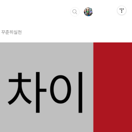
꾸준히실천