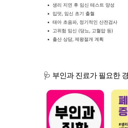
생리
지연
후
임신
테스트
양성
입덧,
임신
초기
출혈
태아
초음파,
정기적인
산전검사
고위험
임신 (
당뇨,
고혈압
등)
출산
상담,
제왕절개
계획
🩺
부인과
진료가
필요한
경