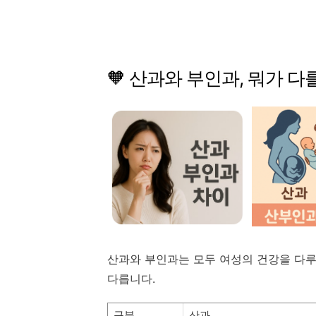
🧡
산과와
부인과,
뭐가
다
산과와
부인과는
모두
여성의
건강을
다
다릅니다.
구분
산과