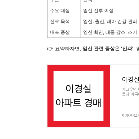
주요
대상
임신
전후
여성
진료
목적
임신,
출산,
태아
건강
관리
대표
증상
임신
확인,
태동
감소,
조기
👉
요약하자면,
임신
관련
증상은 ‘
산과’
,
이경실
개그우먼 
들의 이목
표하는 코
998834