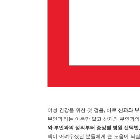
여성
건강을
위한
첫
걸음,
바로
산과와
부
부인과’
라는
이름만
알고
산과와
부인과
와
부인과의
정의부터
증상별
병원
선택법
택이
어려우셨던
분들에게
큰
도움이
되