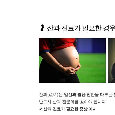
🤰
산과
진료가
필요한
경우
산과(
産科)
는
임신과
출산
전반을
다루는
반드시
산과
전문의를
찾아야
합니다.
✔
산과
진료가
필요한
증상
예시