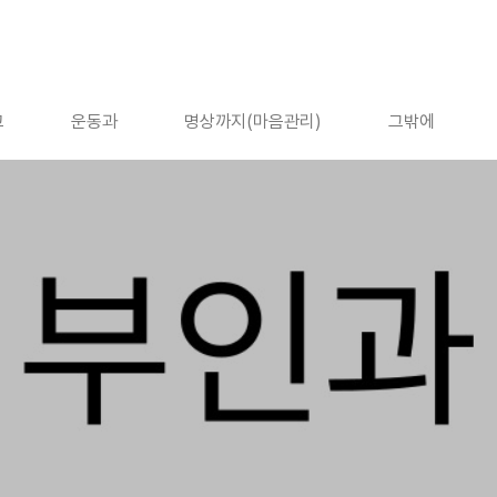
고
운동과
명상까지(마음관리)
그밖에