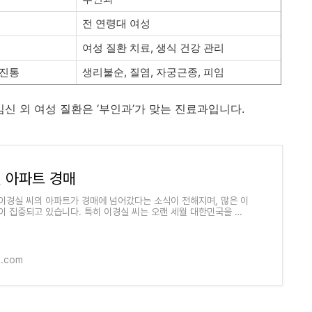
전
연령대
여성
여성
질환
치료,
생식
건강
관리
진통
생리불순,
질염,
자궁근종,
피임
임신
외
여성
질환은 ‘
부인과’
가
맞는
진료과입니다.
 아파트 경매
이경실 씨의 아파트가 경매에 넘어갔다는 소식이 전해지며, 많은 이
이 집중되고 있습니다. 특히 이경실 씨는 오랜 세월 대한민국을 대
미디언으로 활동하며 대중적
1.com