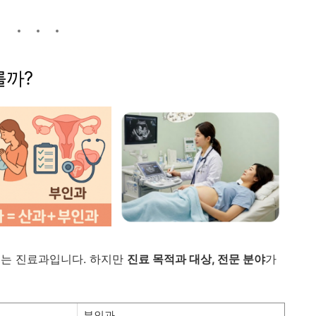
를까?
루는
진료과입니다.
하지만
진료
목적과
대상,
전문
분야
가
부인과