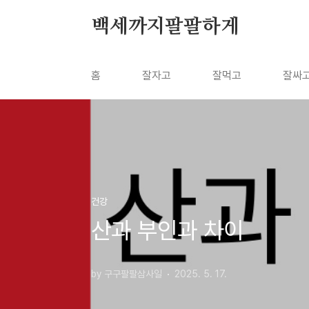
본문 바로가기
백세까지팔팔하게
홈
잘자고
잘먹고
잘싸
건강
산과 부인과 차이
by 구구팔팔삼사일
2025. 5. 17.