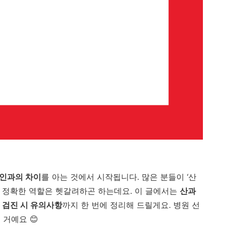
인과의
차이
를
아는
것에서
시작됩니다.
많은
분들이 ‘
산
의
정확한
역할은
헷갈려하곤
하는데요.
이
글에서는
산과
,
검진
시
유의사항
까지
한
번에
정리해
드릴게요.
병원
선
실
거예요 😊