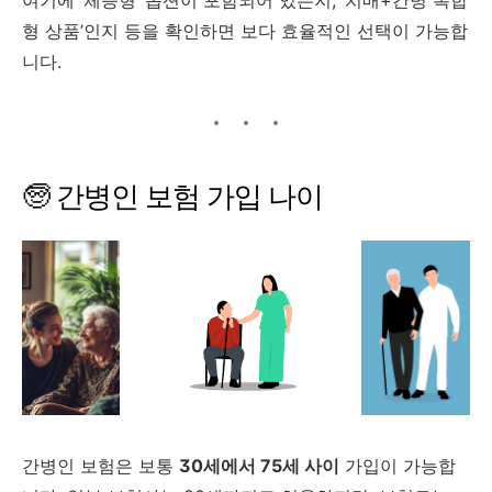
여기에 ‘
체증형’
옵션이
포함되어
있는지, ‘
치매+
간병
복합
형
상품’
인지
등을
확인하면
보다
효율적인
선택이
가능합
니다.
🧓
간병인
보험
가입
나이
간병인
보험은
보통
30
세에서
75
세
사이
가입이
가능합