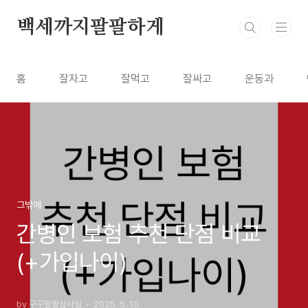
본문 바로가기
백세까지팔팔하게
홈
잘자고
잘먹고
잘싸고
운동과
그밖에
간병인 보험 추천 단점 비교
(+가입나이)
by 구구팔팔삼사일
2025. 5. 10.