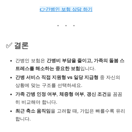
👉간병인 보험 상담 하기
✅
결론
간병인
보험은
간병비
부담을
줄이고,
가족의
돌봄
스
트레스를
해소하는
중요한
보험
입니다.
간병
서비스
직접
지원형
vs
일당
지급형
중
자신의
상황에
맞는
구조를
선택하세요.
가족
간병
인정
여부
,
체증형
여부
,
갱신
조건
을
꼼꼼
히
비교해야
합니다.
최근
축소
움직임
을
고려할
때,
가입은
빠를수록
유리
합니다.