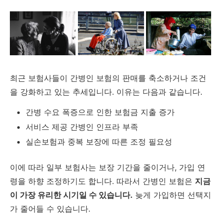
최근
보험사들이
간병인
보험의
판매를
축소하거나
조건
을
강화하고
있는
추세입니다.
이유는
다음과
같습니다.
간병
수요
폭증으로
인한
보험금
지출
증가
서비스
제공
간병인
인프라
부족
실손보험과
중복
보장에
따른
조정
필요성
이에
따라
일부
보험사는
보장
기간을
줄이거나,
가입
연
령을
하향
조정하기도
합니다.
따라서
간병인
보험은
지금
이
가장
유리한
시기일
수
있습니다.
늦게
가입하면
선택지
가
줄어들
수
있습니다.