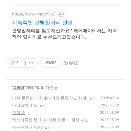
https://care-match.kr/
광고
지속적인 간병일자리 연결
간병일자리를 찾고계신가요? 케어매치에서는 지속
적인 일자리를 추천드리고있습니다.
2
구독하기
'
그밖에
' 카테고리의 다른 글
이천 물류센터 화재(+이천 물류창고 화재)
2025.05.14
(1)
나이브하다 뜻
2025.05.12
(0)
현질 뜻
2025.05.09
(3)
업사이클링 뜻 화분 제품 만들기 체험 지도사
2025.05.09
(+업사이클링 이란)
당무우선권이란?
(3)
2025.05.09
(2)