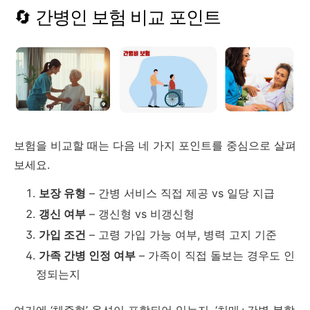
🔄
간병인
보험
비교
포인트
보험을
비교할
때는
다음
네
가지
포인트를
중심으로
살펴
보세요.
보장
유형
–
간병
서비스
직접
제공
vs
일당
지급
갱신
여부
–
갱신형
vs
비갱신형
가입
조건
–
고령
가입
가능
여부,
병력
고지
기준
가족
간병
인정
여부
–
가족이
직접
돌보는
경우도
인
정되는지