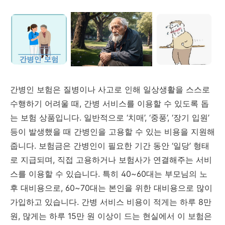
간병인
보험은
질병이나
사고로
인해
일상생활을
스스로
수행하기
어려울
때,
간병
서비스를
이용할
수
있도록
돕
는
보험
상품입니다.
일반적으로 ‘
치매’, ‘
중풍’, ‘
장기
입원’
등이
발생했을
때
간병인을
고용할
수
있는
비용을
지원해
줍니다.
보험금은
간병인이
필요한
기간
동안 ‘
일당’
형태
로
지급되며,
직접
고용하거나
보험사가
연결해주는
서비
스를
이용할
수
있습니다.
특히
40~
60
대는
부모님의
노
후
대비용으로,
60~
70
대는
본인을
위한
대비용으로
많이
가입하고
있습니다.
간병
서비스
비용이
적게는
하루
8
만
원,
많게는
하루
15
만
원
이상이
드는
현실에서
이
보험은