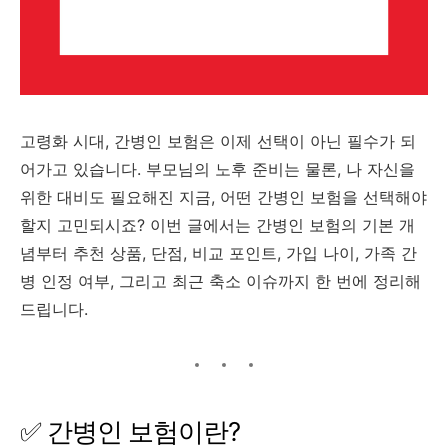
고령화
시대,
간병인
보험은
이제
선택이
아닌
필수가
되
어가고
있습니다.
부모님의
노후
준비는
물론,
나
자신을
위한
대비도
필요해진
지금,
어떤
간병인
보험을
선택해야
할지
고민되시죠?
이번
글에서는
간병인
보험의
기본
개
념부터
추천
상품,
단점,
비교
포인트,
가입
나이,
가족
간
병
인정
여부,
그리고
최근
축소
이슈까지
한
번에
정리해
드립니다.
✅
간병인
보험이란?