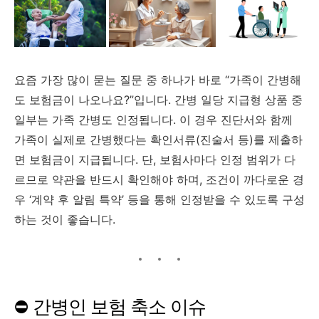
요즘
가장
많이
묻는
질문
중
하나가
바로 “
가족이
간병해
도
보험금이
나오나요?”
입니다.
간병
일당
지급형
상품
중
일부는
가족
간병도
인정됩니다.
이
경우
진단서와
함께
가족이
실제로
간병했다는
확인서류(
진술서
등)
를
제출하
면
보험금이
지급됩니다.
단,
보험사마다
인정
범위가
다
르므로
약관을
반드시
확인해야
하며,
조건이
까다로운
경
우 ‘
계약
후
알림
특약’
등을
통해
인정받을
수
있도록
구성
하는
것이
좋습니다.
⛔
간병인
보험
축소
이슈