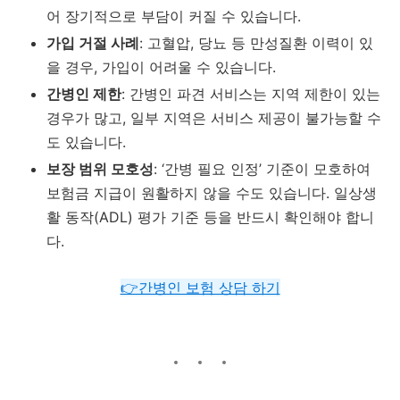
어
장기적으로
부담이
커질
수
있습니다.
가입
거절
사례
:
고혈압,
당뇨
등
만성질환
이력이
있
을
경우,
가입이
어려울
수
있습니다.
간병인
제한
:
간병인
파견
서비스는
지역
제한이
있는
경우가
많고,
일부
지역은
서비스
제공이
불가능할
수
도
있습니다.
보장
범위
모호성
: ‘
간병
필요
인정’
기준이
모호하여
보험금
지급이
원활하지
않을
수도
있습니다.
일상생
활
동작(
ADL)
평가
기준
등을
반드시
확인해야
합니
다.
👉간병인 보험 상담 하기