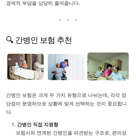
경제적
부담을
상당히
줄여줍니다.
🔍
간병인
보험
추천
간병인
보험은
크게
두
가지
유형으로
나뉘는데,
각각
장
단점이
분명하므로
상황에
맞게
선택하는
것이
중요합니
다.
간병인
직접
지원형
보험사와
연계된
간병인을
파견받는
구조로,
편의성