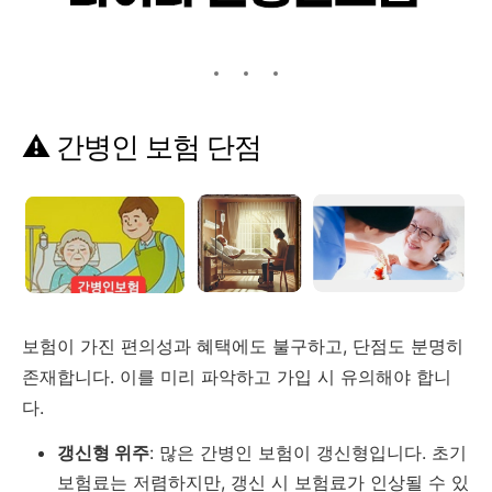
⚠
간병인
보험
단점
보험이
가진
편의성과
혜택에도
불구하고,
단점도
분명히
존재합니다.
이를
미리
파악하고
가입
시
유의해야
합니
다.
갱신형
위주
:
많은
간병인
보험이
갱신형입니다.
초기
보험료는
저렴하지만,
갱신
시
보험료가
인상될
수
있