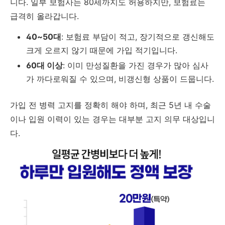
니다.
일부
보험사는
80
세까지도
허용하지만,
보험료는
급격히
올라갑니다.
40~
50
대
:
보험료
부담이
적고,
장기적으로
갱신해도
크게
오르지
않기
때문에
가입
적기입니다.
60
대
이상
:
이미
만성질환을
가진
경우가
많아
심사
가
까다로워질
수
있으며,
비갱신형
상품이
드뭅니다.
가입
전
병력
고지를
정확히
해야
하며,
최근
5
년
내
수술
이나
입원
이력이
있는
경우는
대부분
고지
의무
대상입니
다.