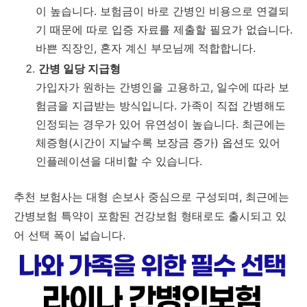
이
높습니다.
보험금이
바로
간병인
비용으로
연결되
기
때문에
따로
입증
자료를
제출할
필요가
없습니다.
바쁜
직장인,
혼자
계신
부모님께
적합합니다.
간병
일당
지급형
가입자가
원하는
간병인을
고용하고,
일수에
따라
보
험금을
지급받는
방식입니다.
가족이
직접
간병해도
인정되는
경우가
있어
유연성이
높습니다.
최근에는
체증형(
시간이
지날수록
보장금
증가)
옵션도
있어
인플레이션을
대비할
수
있습니다.
추천
보험사는
대형
손보사
중심으로
구성되며,
최근에는
간병보험
특약이
포함된
건강보험
형태로도
출시되고
있
어
선택
폭이
넓습니다.