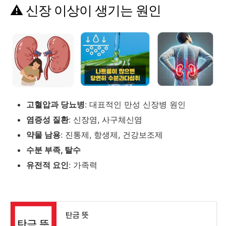
⚠️
신장
이상이
생기는
원인
고혈압과
당뇨병
:
대표적인
만성
신장병
원인
염증성
질환
:
신장염,
사구체신염
약물
남용
:
진통제,
항생제,
건강보조제
수분
부족,
탈수
유전적
요인
:
가족력
탄금 뜻