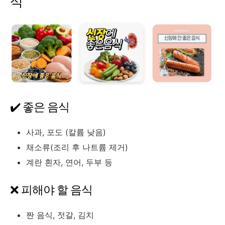
식
✔️
좋은
음식
사과,
포도 (
칼륨
낮음)
채소류(
조리
후
나트륨
제거)
계란
흰자,
연어,
두부
등
❌
피해야
할
음식
짠
음식,
젓갈,
김치