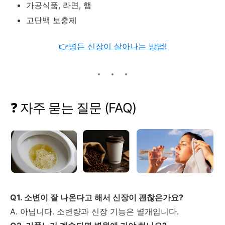
가공식품,
라면,
햄
고단백
보충제
👉병든 신장이 살아나는 방법!
❓
자주
묻는
질문 (
FAQ)
Q1.
소변이
잘
나온다고
해서
신장이
괜찮은가요?
A.
아닙니다.
소변량과
신장
기능은
별개입니다.