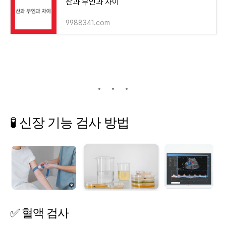
산과 부인과 차이
9988341.com
🧪
신장
기능
검사
방법
✅
혈액
검사