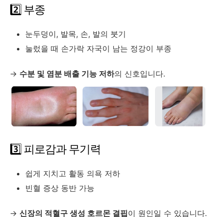
2️⃣
부종
눈두덩이,
발목,
손,
발의
붓기
눌렀을
때
손가락
자국이
남는
정강이
부종
→
수분
및
염분
배출
기능
저하
의
신호입니다.
3️⃣
피로감과
무기력
쉽게
지치고
활동
의욕
저하
빈혈
증상
동반
가능
→
신장의
적혈구
생성
호르몬
결핍
이
원인일
수
있습니다.