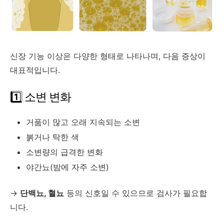
신장
기능
이상은
다양한
형태로
나타나며,
다음
증상이
대표적입니다.
1️⃣
소변
변화
거품이
많고
오래
지속되는
소변
붉거나
탁한
색
소변량의
급격한
변화
야간뇨(
밤에
자주
소변)
→
단백뇨,
혈뇨
등의
신호일
수
있으므로
검사가
필요합
니다.