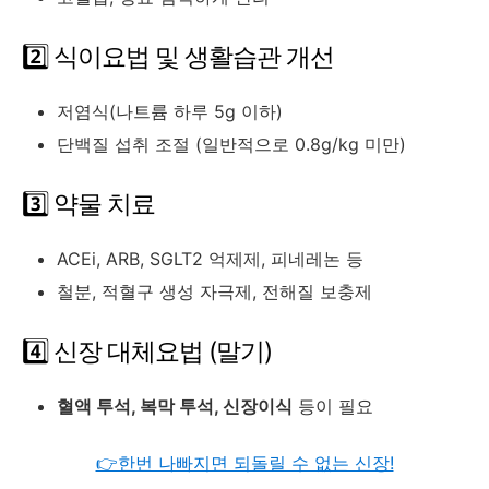
2️⃣
식이요법
및
생활습관
개선
저염식(
나트륨
하루
5g
이하)
단백질
섭취
조절 (
일반적으로
0.8g/
kg
미만)
3️⃣
약물
치료
ACEi,
ARB,
SGLT2
억제제,
피네레논
등
철분,
적혈구
생성
자극제,
전해질
보충제
4️⃣
신장
대체요법 (
말기)
혈액
투석,
복막
투석,
신장이식
등이
필요
👉한번 나빠지면 되돌릴 수 없는 신장!