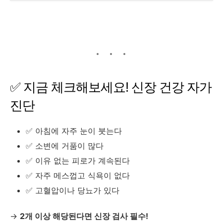
✅
지금
체크해보세요!
신장
건강
자가
진단
✅
아침에
자주
눈이
붓는다
✅
소변에
거품이
많다
✅
이유
없는
피로가
계속된다
✅
자주
메스껍고
식욕이
없다
✅
고혈압이나
당뇨가
있다
→
2
개
이상
해당된다면
신장
검사
필수!