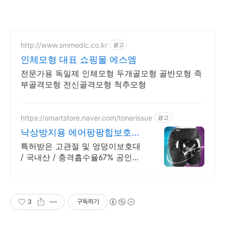
http://www.smmedic.co.kr
광고
인체모형 대표 쇼핑몰 에스엠
전문가용 독일제 인체모형 두개골모형 골반모형 족
부골격모형 전신골격모형 척추모형
https://smartstore.naver.com/tonerissue
광고
낙상방지용 에어팡팡힙보호대
1+1 상품 할인
특허받은 고관절 및 엉덩이보호대
/ 국내산 / 충격흡수율67% 공인기
관테스트 완료
3
구독하기