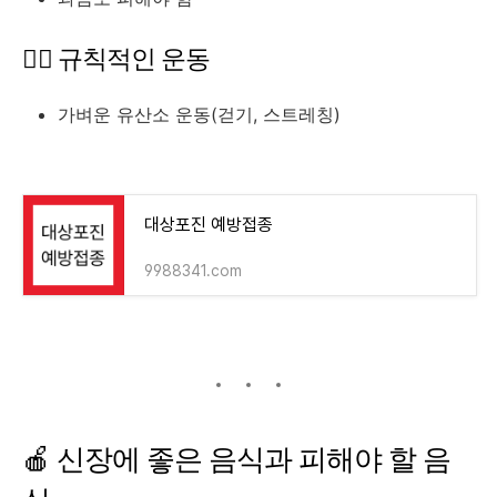
🏃‍♂️
규칙적인
운동
가벼운
유산소
운동(
걷기,
스트레칭)
대상포진 예방접종
9988341.com
🍎
신장에
좋은
음식과
피해야
할
음