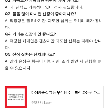
Q2.
거품뇨가
계속되면
병원에
가야
하나요?
A.
네,
단백뇨
가능성이
있어
검사
필요합니다.
Q3.
물을
많이
마시면
신장이
좋아지나요?
A.
적정량은
필요하지만,
과도한
섭취는
오히려
해가
됩니
다.
Q4.
커피는
신장에
안
좋나요?
A.
적당한
카페인은
괜찮지만
과도한
섭취는
피해야
합니
다.
Q5.
신장
질환은
완치되나요?
A.
말기
손상은
회복이
어렵지만,
조기
발견
시
진행을
늦
출
수
있습니다.
마데카솔겔 효능 부작용 수분크림 파는곳 가격(+얼굴 주름 여드름 성분)
9988341.com