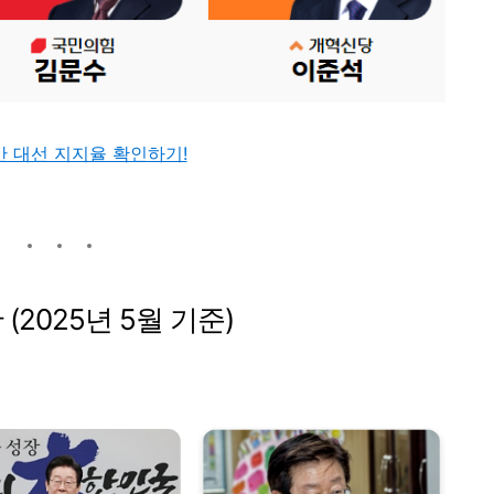
간 대선 지지율 확인하기!
 (
2025
년
5
월
기준)