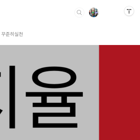
꾸준히실천