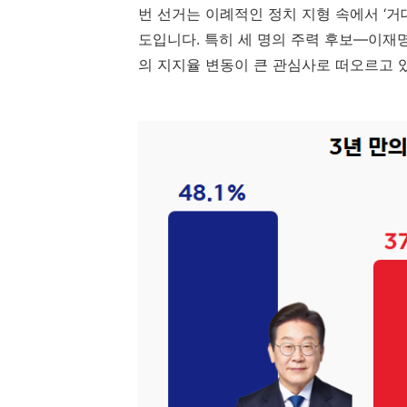
번
선거는
이례적인
정치
지형
속에서 ‘
거
도입니다.
특히
세
명의
주력
후보—
이재명
의
지지율
변동이
큰
관심사로
떠오르고