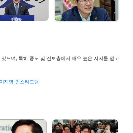
고
있으며,
특히
중도
및
진보층에서
매우
높은
지지를
얻고
이재명 인스타그램