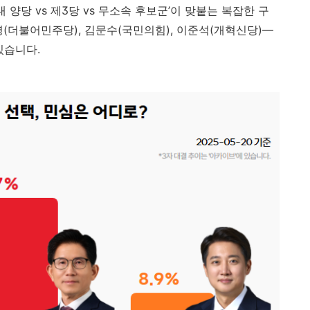
대
양당
vs
제
3
당
vs
무소속
후보군’
이
맞붙는
복잡한
구
(
더불어민주당),
김문수(
국민의힘),
이준석(
개혁신당)—
있습니다.