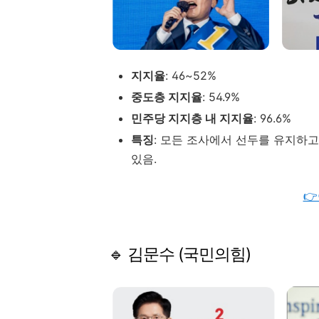
지지율
:
46~
52%
중도층
지지율
:
54.9%
민주당
지지층
내
지지율
:
96.6%
특징
:
모든
조사에서
선두를
유지하
있음.

🔹
김문수 (
국민의힘)