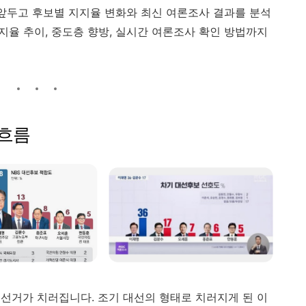
앞두고
후보별
지지율
변화와
최신
여론조사
결과를
분석
지율
추이,
중도층
향방,
실시간
여론조사
확인
방법까지
흐름
령선거가
치러집니다.
조기
대선의
형태로
치러지게
된
이