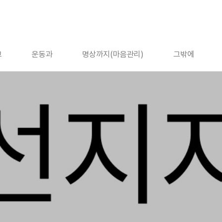
고
운동과
명상까지(마음관리)
그밖에