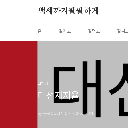
본문 바로가기
백세까지팔팔하게
홈
잘자고
잘먹고
잘싸
그밖에
대선지지율
by 구구팔팔삼사일
2025. 5. 21.