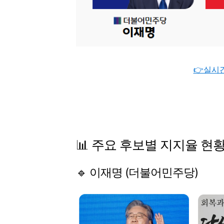
👉실시
📊
주요
후보별
지지율
현황
🔹
이재명 (
더불어민주당)