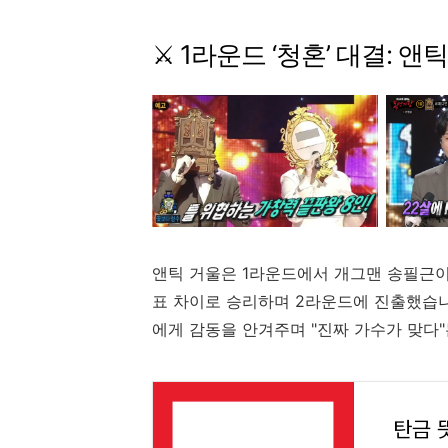
⚔️
1
라운드 ‘
청혼’
대결:
앤
앤틱
거울은
1
라운드에서
개그맨
송필근
표
차이로
승리하며
2
라운드에
진출했습
에게
감동을
안겨주며 "
진짜
가수가
맞다"
탄금 