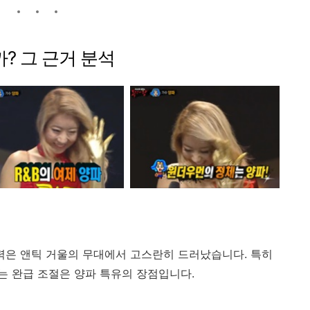
까?
그
근거
분석
력은
앤틱
거울의
무대에서
고스란히
드러났습니다.
특히
는
완급
조절은
양파
특유의
장점입니다.