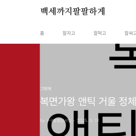
본문 바로가기
백세까지팔팔하게
홈
잘자고
잘먹고
잘싸
그밖에
복면가왕 앤틱 거울 정체
by 구구팔팔삼사일
2025. 5. 19.