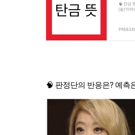
🧠 탄금 
(金)’이
뜻입니다.
998834
🧠
판정단의
반응은?
예측