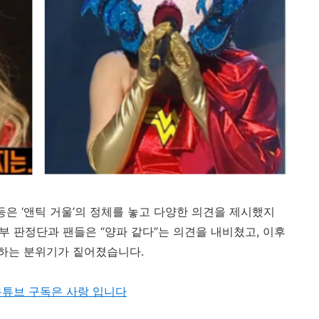
등은 ‘
앤틱
거울’
의
정체를
놓고
다양한
의견을
제시했지
일부
판정단과
팬들은 “
양파
같다”
는
의견을
내비쳤고,
이후
하는
분위기가
짙어졌습니다.
유튜브 구독은 사랑 입니다