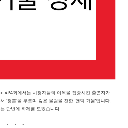
>
494
회에서는
시청자들의
이목을
집중시킨
출연자가
서 ‘
청혼’
을
부르며
깊은
울림을
전한 ‘
앤틱
거울’
입니다.
너는
단번에
화제를
모았습니다.