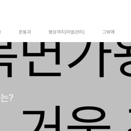
고
운동과
명상까지(마음관리)
그밖에
는?