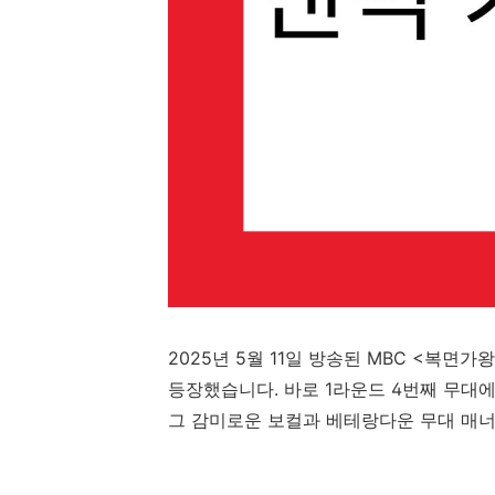
2025
년
5
월
11
일
방송된
MBC <
복면가왕
등장했습니다.
바로
1
라운드
4
번째
무대에
그
감미로운
보컬과
베테랑다운
무대
매