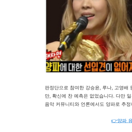
판정단으로
참여한
강승윤,
루나,
고영배
만,
확신에
찬
예측은
없었습니다.
다만
음악
커뮤니티와
언론에서도
양파로
추정
👉양파 