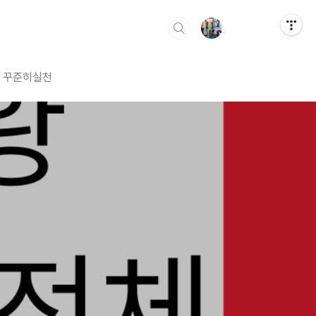
꾸준히실천