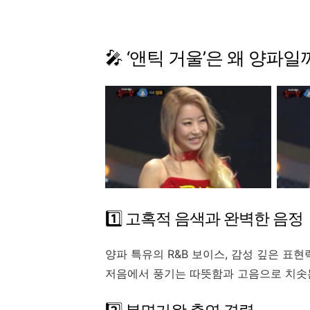
🎤 ‘
앤틱
거울’
은
왜
양파일
1️⃣
고혹적
음색과
완벽한
음정
양파
특유의
R&
B
보이스,
감성
깊은
표현
저음에서
풍기는
따뜻함과
고음으로
치솟