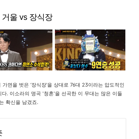
틱
거울
vs
장식장
이
가면을
벗은 ‘
장식장’
을
상대로
76
대
23
이라는
압도적인
니다.
이소라의
명곡 '
청혼'
을
선곡한
이
무대는
많은
이들
는
확신을
남겼죠.
뜻