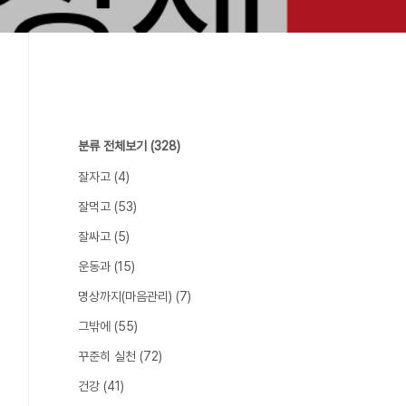
분류 전체보기
(328)
잘자고
(4)
잘먹고
(53)
잘싸고
(5)
운동과
(15)
명상까지(마음관리)
(7)
그밖에
(55)
꾸준히 실천
(72)
건강
(41)