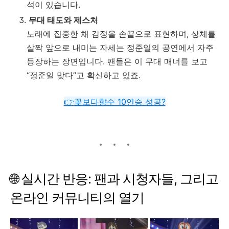
석이
있습니다.
무대
태도와
제스처
노래에
집중한
채
감정을
손끝으로
표현하며,
상체를
살짝
앞으로
내미는
자세는
정준일의
공연에서
자주
등장하는
장면입니다.
팬들은
이
무대
매너를
보고
“
정준일
맞다”
고
확신하고
있죠.
👉꽃보다향수 10연승 성공?
🌐
실시간
반응:
팬과
시청자들,
그리고
온라인
커뮤니티의
열기