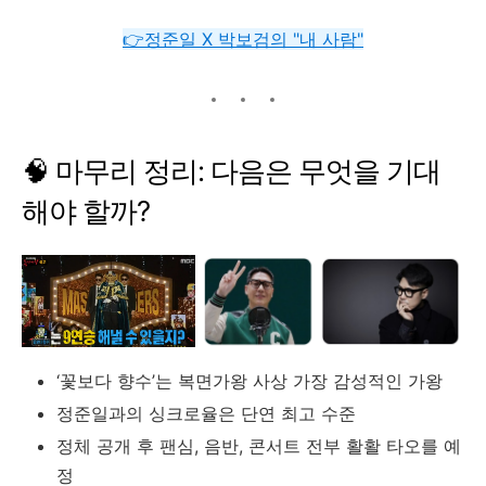
👉정준일 X 박보검의 "내 사람"
🧠
마무리
정리:
다음은
무엇을
기대
해야
할까?
‘
꽃보다
향수’
는
복면가왕
사상
가장
감성적인
가왕
정준일과의
싱크로율은
단연
최고
수준
정체
공개
후
팬심,
음반,
콘서트
전부
활활
타오를
예
정