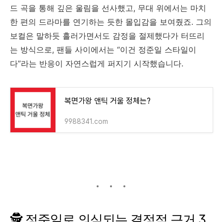
드
곡을
통해
깊은
울림을
선사했고,
무대
위에서는
마치
한
편의
드라마를
연기하는
듯한
몰입감을
보여줬죠.
그의
보컬은
말하듯
흘러가면서도
감정을
절제했다가
터뜨리
는
방식으로,
팬들
사이에서는 “
이건
정준일
스타일이
다”
라는
반응이
자연스럽게
퍼지기
시작했습니다.
복면가왕 앤틱 거울 정체는?
9988341.com
🕵️
정준일로
의심되는
결정적
근거
3