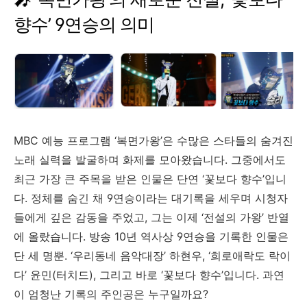
향수’
9
연승의
의미
MBC
예능
프로그램 ‘
복면가왕’
은
수많은
스타들의
숨겨진
노래
실력을
발굴하며
화제를
모아왔습니다.
그중에서도
최근
가장
큰
주목을
받은
인물은
단연 ‘
꽃보다
향수’
입니
다.
정체를
숨긴
채
9
연승이라는
대기록을
세우며
시청자
들에게
깊은
감동을
주었고,
그는
이제 ‘
전설의
가왕’
반열
에
올랐습니다.
방송
10
년
역사상
9
연승을
기록한
인물은
단
세
명뿐. ‘
우리동네
음악대장’
하현우, ‘
희로애락도
락이
다’
윤민(
터치드),
그리고
바로 ‘
꽃보다
향수’
입니다.
과연
이
엄청난
기록의
주인공은
누구일까요?