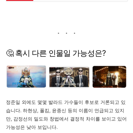
🤔
혹시
다른
인물일
가능성은?
정준일
외에도
몇몇
발라드
가수들이
후보로
거론되고
있
습니다.
하현상,
폴킴,
윤종신
등의
이름이
언급되고
있지
만,
감정선의
밀도와
창법에서
결정적
차이를
보이고
있어
가능성은
낮아
보입니다.