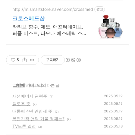
원 무료배송, 5% 캐시적립!
http://m.smartstore.naver.com/crossmed
광고
크로스메드샵
라리브 향수, 데오, 애프터쉐이브,
퍼퓸 미스트, 파모나 에스테틱 스
킨케어 직영몰
5
구독하기
'
그밖에
' 카테고리의 다른 글
재생에너지 관련주
2025.05.19
(4)
펠로우 뜻
2025.05.19
(2)
대통령 4년 연임제 뜻
2025.05.19
(2)
복면가왕 앤틱 거울 정체는?
2025.05.19
(2)
TV토론 일정
2025.05.18
(3)