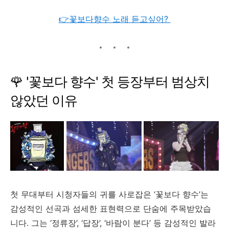
👉꽃보다향수 노래 듣고싶어?
🌹 '
꽃보다
향수'
첫
등장부터
범상치
않았던
이유
첫
무대부터
시청자들의
귀를
사로잡은 ‘
꽃보다
향수’
는
감성적인
선곡과
섬세한
표현력으로
단숨에
주목받았습
니다.
그는 ‘
정류장’, ‘
답장’, ‘
바람이
분다’
등
감성적인
발라