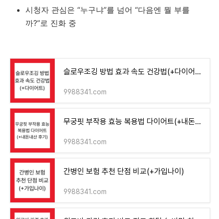
시청자
관심은 “
누구냐”
를
넘어 “
다음엔
뭘
부를
까?”
로
진화
중
슬로우조깅 방법 효과 속도 건강법(+다이어트)
9988341.com
무궁핏 부작용 효능 복용법 다이어트(+내돈내산 후기)
9988341.com
간병인 보험 추천 단점 비교(+가입나이)
9988341.com