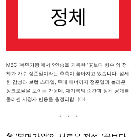
MBC '
복면가왕'
에서
9
연승을
기록한 '
꽃보다
향수'
의
정
체가
가수
정준일이라는
추측이
쏟아지고
있습니다.
섬세
한
감성과
보컬
스타일,
무대
매너까지
정준일과
놀라운
싱크로율을
보이는
가운데,
대기록의
순간과
정체
공개를
둘러싼
시청자
반응을
총정리합니다!
🎤 ‘
복면가왕’
의
새로운
전설, ‘
꽃보다