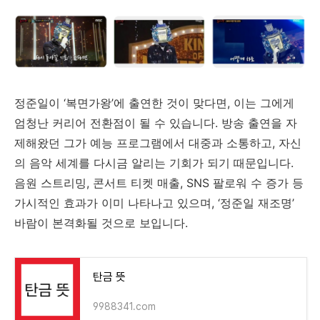
정준일이 ‘
복면가왕’
에
출연한
것이
맞다면,
이는
그에게
엄청난
커리어
전환점이
될
수
있습니다.
방송
출연을
자
제해왔던
그가
예능
프로그램에서
대중과
소통하고,
자신
의
음악
세계를
다시금
알리는
기회가
되기
때문입니다.
음원
스트리밍,
콘서트
티켓
매출,
SNS
팔로워
수
증가
등
가시적인
효과가
이미
나타나고
있으며, ‘
정준일
재조명’
바람이
본격화될
것으로
보입니다.
탄금 뜻
9988341.com