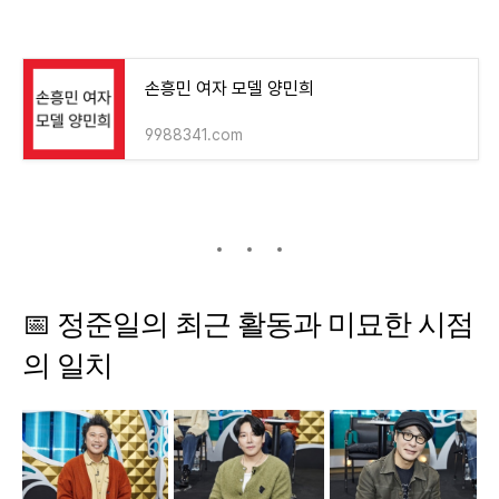
손흥민 여자 모델 양민희
9988341.com
📅
정준일의
최근
활동과
미묘한
시점
의
일치