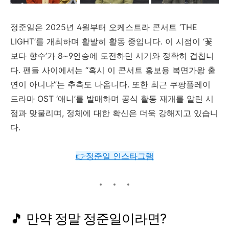
정준일은
2025
년
4
월부터
오케스트라
콘서트 ‘
THE
LIGHT’
를
개최하며
활발히
활동
중입니다.
이
시점이 ‘
꽃
보다
향수’
가
8~
9
연승에
도전하던
시기와
정확히
겹칩니
다.
팬들
사이에서는 “
혹시
이
콘서트
홍보용
복면가왕
출
연이
아니냐”
는
추측도
나옵니다.
또한
최근
쿠팡플레이
드라마
OST ‘
애니’
를
발매하며
공식
활동
재개를
알린
시
점과
맞물리며,
정체에
대한
확신은
더욱
강해지고
있습니
다.
👉정준일 인스타그램
🎵
만약
정말
정준일이라면?