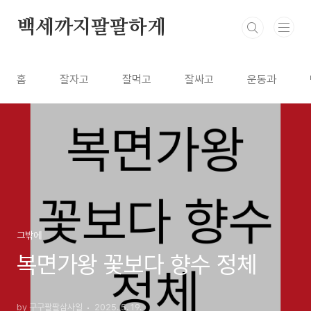
본문 바로가기
백세까지팔팔하게
홈
잘자고
잘먹고
잘싸고
운동과
그밖에
복면가왕 꽃보다 향수 정체
by 구구팔팔삼사일
2025. 5. 19.