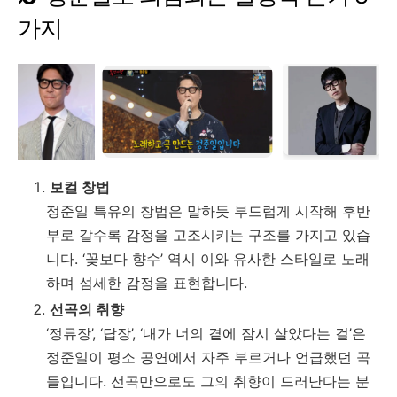
가지
보컬
창법
정준일
특유의
창법은
말하듯
부드럽게
시작해
후반
부로
갈수록
감정을
고조시키는
구조를
가지고
있습
니다. ‘
꽃보다
향수’
역시
이와
유사한
스타일로
노래
하며
섬세한
감정을
표현합니다.
선곡의
취향
‘
정류장’, ‘
답장’, ‘
내가
너의
곁에
잠시
살았다는
걸’
은
정준일이
평소
공연에서
자주
부르거나
언급했던
곡
들입니다.
선곡만으로도
그의
취향이
드러난다는
분