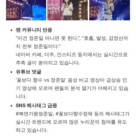
팬
커뮤니티
반응
“
이건
정준일
아니면
못
한다.”, “
호흡,
발성,
감정선까
지
전부
정준일이다.”
네이버
카페,
더쿠,
인스티즈
등지에서는
실시간으로
추측
글이
쏟아지고
있습니다.
유튜브
댓글
‘
꽃보다
향수
vs
정준일’
음성
비교
영상이
급상승
인
기
영상에
오르며
팬들의
분석
열기가
더해지고
있습
니다.
SNS
해시태그
급증
#
복면가왕정준일, #
꽃보다향수정체
등의
해시태그가
실시간
트렌드에
오르며
많은
누리꾼의
참여를
유도
하고
있습니다.