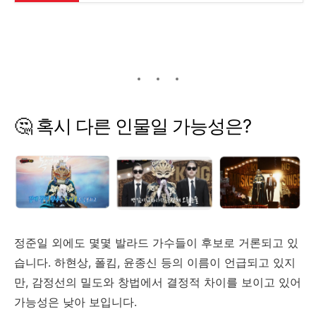
🤔
혹시
다른
인물일
가능성은?
정준일
외에도
몇몇
발라드
가수들이
후보로
거론되고
있
습니다.
하현상,
폴킴,
윤종신
등의
이름이
언급되고
있지
만,
감정선의
밀도와
창법에서
결정적
차이를
보이고
있어
가능성은
낮아
보입니다.