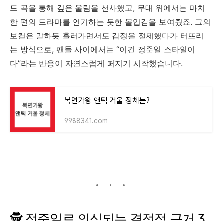
드
곡을
통해
깊은
울림을
선사했고,
무대
위에서는
마치
한
편의
드라마를
연기하는
듯한
몰입감을
보여줬죠.
그의
보컬은
말하듯
흘러가면서도
감정을
절제했다가
터뜨리
는
방식으로,
팬들
사이에서는 “
이건
정준일
스타일이
다”
라는
반응이
자연스럽게
퍼지기
시작했습니다.
복면가왕 앤틱 거울 정체는?
9988341.com
🕵️
정준일로
의심되는
결정적
근거
3