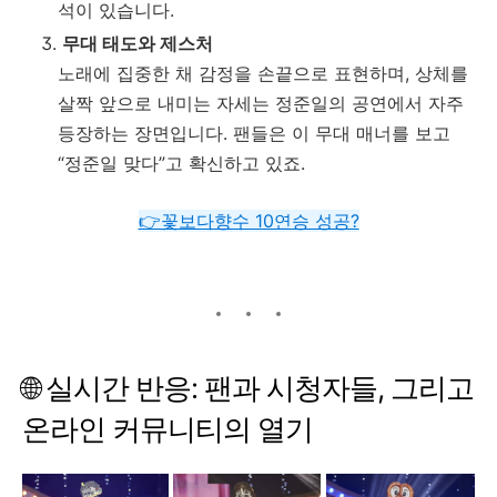
석이
있습니다.
무대
태도와
제스처
노래에
집중한
채
감정을
손끝으로
표현하며,
상체를
살짝
앞으로
내미는
자세는
정준일의
공연에서
자주
등장하는
장면입니다.
팬들은
이
무대
매너를
보고
“
정준일
맞다”
고
확신하고
있죠.
👉꽃보다향수 10연승 성공?
🌐
실시간
반응:
팬과
시청자들,
그리고
온라인
커뮤니티의
열기