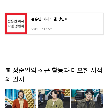
손흥민 여자 모델 양민희
9988341.com
📅
정준일의
최근
활동과
미묘한
시점
의
일치