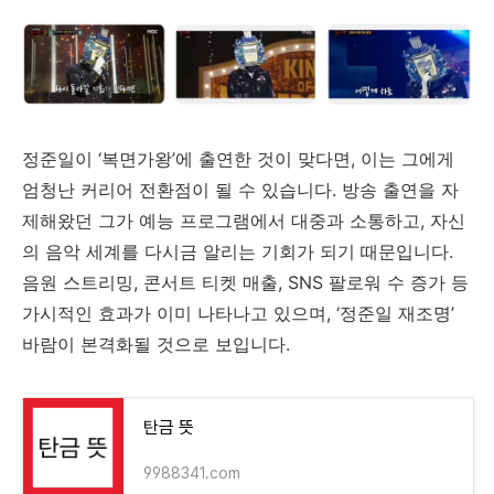
정준일이 ‘
복면가왕’
에
출연한
것이
맞다면,
이는
그에게
엄청난
커리어
전환점이
될
수
있습니다.
방송
출연을
자
제해왔던
그가
예능
프로그램에서
대중과
소통하고,
자신
의
음악
세계를
다시금
알리는
기회가
되기
때문입니다.
음원
스트리밍,
콘서트
티켓
매출,
SNS
팔로워
수
증가
등
가시적인
효과가
이미
나타나고
있으며, ‘
정준일
재조명’
바람이
본격화될
것으로
보입니다.
탄금 뜻
9988341.com