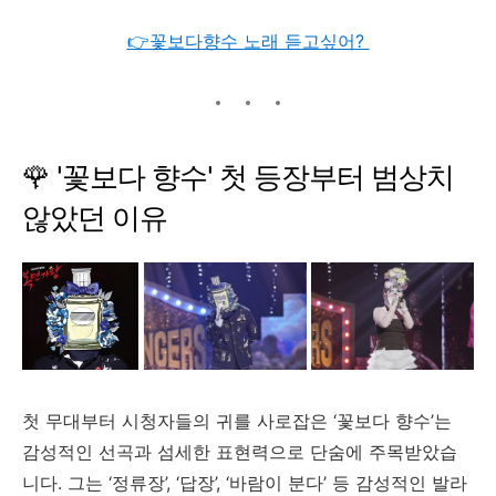
👉꽃보다향수 노래 듣고싶어?
🌹 '
꽃보다
향수'
첫
등장부터
범상치
않았던
이유
첫
무대부터
시청자들의
귀를
사로잡은 ‘
꽃보다
향수’
는
감성적인
선곡과
섬세한
표현력으로
단숨에
주목받았습
니다.
그는 ‘
정류장’, ‘
답장’, ‘
바람이
분다’
등
감성적인
발라