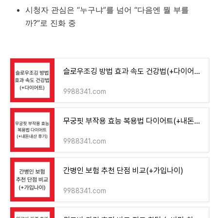
시청자
관심은 “
누구냐”
를
넘어 “
다음엔
뭘
부를
까?”
로
진화
중
슬로우조깅 방법 효과 속도 건강법(+다이어트)
9988341.com
무궁핏 부작용 효능 복용법 다이어트(+내돈내산 후기)
9988341.com
간병인 보험 추천 단점 비교(+가입나이)
9988341.com