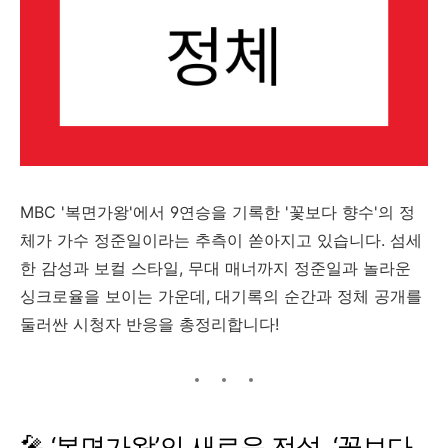
MBC '
복면가왕'
에서
9
연승을
기록한 '
꽃보다
향수'
의
정
체가
가수
정준일이라는
추측이
쏟아지고
있습니다.
섬세
한
감성과
보컬
스타일,
무대
매너까지
정준일과
놀라운
싱크로율을
보이는
가운데,
대기록의
순간과
정체
공개를
둘러싼
시청자
반응을
총정리합니다!
🎤 ‘
복면가왕’
의
새로운
전설, ‘
꽃보다