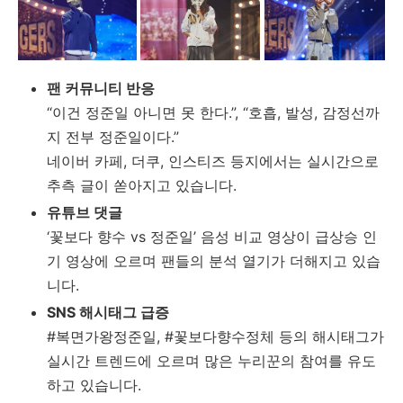
팬
커뮤니티
반응
“
이건
정준일
아니면
못
한다.”, “
호흡,
발성,
감정선까
지
전부
정준일이다.”
네이버
카페,
더쿠,
인스티즈
등지에서는
실시간으로
추측
글이
쏟아지고
있습니다.
유튜브
댓글
‘
꽃보다
향수
vs
정준일’
음성
비교
영상이
급상승
인
기
영상에
오르며
팬들의
분석
열기가
더해지고
있습
니다.
SNS
해시태그
급증
#
복면가왕정준일, #
꽃보다향수정체
등의
해시태그가
실시간
트렌드에
오르며
많은
누리꾼의
참여를
유도
하고
있습니다.