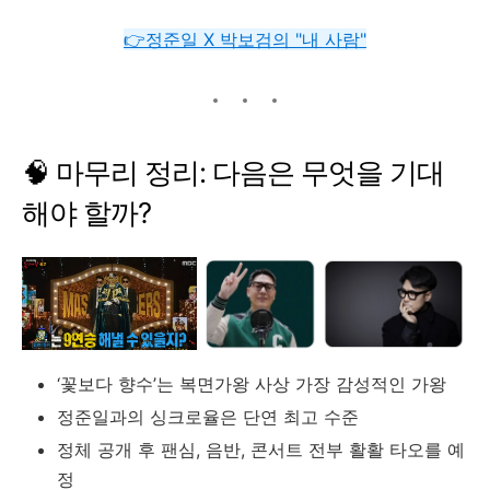
👉정준일 X 박보검의 "내 사람"
🧠
마무리
정리:
다음은
무엇을
기대
해야
할까?
‘
꽃보다
향수’
는
복면가왕
사상
가장
감성적인
가왕
정준일과의
싱크로율은
단연
최고
수준
정체
공개
후
팬심,
음반,
콘서트
전부
활활
타오를
예
정