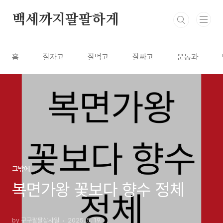
본문 바로가기
백세까지팔팔하게
홈
잘자고
잘먹고
잘싸고
운동과
그밖에
복면가왕 꽃보다 향수 정체
by 구구팔팔삼사일
2025. 5. 19.