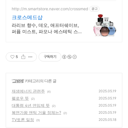
게! 휴대성 좋은 데일리 퍼퓸, 지금
만나세요.
http://m.smartstore.naver.com/crossmed
광고
크로스메드샵
라리브 향수, 데오, 애프터쉐이브,
퍼퓸 미스트, 파모나 에스테틱 스
킨케어 직영몰
5
구독하기
'
그밖에
' 카테고리의 다른 글
재생에너지 관련주
2025.05.19
(4)
펠로우 뜻
2025.05.19
(2)
대통령 4년 연임제 뜻
2025.05.19
(2)
복면가왕 앤틱 거울 정체는?
2025.05.19
(2)
TV토론 일정
2025.05.18
(3)