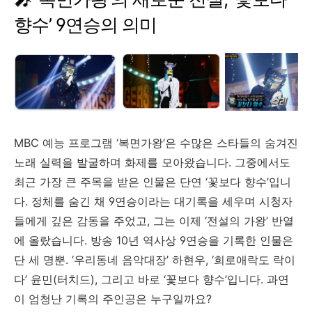
향수’
9
연승의
의미
MBC
예능
프로그램 ‘
복면가왕’
은
수많은
스타들의
숨겨진
노래
실력을
발굴하며
화제를
모아왔습니다.
그중에서도
최근
가장
큰
주목을
받은
인물은
단연 ‘
꽃보다
향수’
입니
다.
정체를
숨긴
채
9
연승이라는
대기록을
세우며
시청자
들에게
깊은
감동을
주었고,
그는
이제 ‘
전설의
가왕’
반열
에
올랐습니다.
방송
10
년
역사상
9
연승을
기록한
인물은
단
세
명뿐. ‘
우리동네
음악대장’
하현우, ‘
희로애락도
락이
다’
윤민(
터치드),
그리고
바로 ‘
꽃보다
향수’
입니다.
과연
이
엄청난
기록의
주인공은
누구일까요?