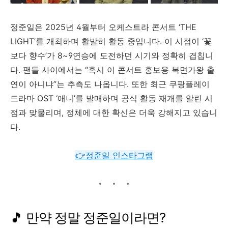
정준일은
2025
년
4
월부터
오케스트라
콘서트 ‘
THE
LIGHT’
를
개최하며
활발히
활동
중입니다.
이
시점이 ‘
꽃
보다
향수’
가
8~
9
연승에
도전하던
시기와
정확히
겹칩니
다.
팬들
사이에서는 “
혹시
이
콘서트
홍보용
복면가왕
출
연이
아니냐”
는
추측도
나옵니다.
또한
최근
쿠팡플레이
드라마
OST ‘
애니’
를
발매하며
공식
활동
재개를
알린
시
점과
맞물리며,
정체에
대한
확신은
더욱
강해지고
있습니
다.
👉정준일 인스타그램
🎵
만약
정말
정준일이라면?