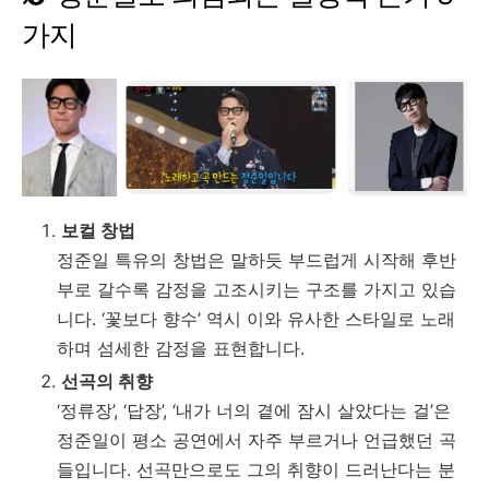
가지
보컬
창법
정준일
특유의
창법은
말하듯
부드럽게
시작해
후반
부로
갈수록
감정을
고조시키는
구조를
가지고
있습
니다. ‘
꽃보다
향수’
역시
이와
유사한
스타일로
노래
하며
섬세한
감정을
표현합니다.
선곡의
취향
‘
정류장’, ‘
답장’, ‘
내가
너의
곁에
잠시
살았다는
걸’
은
정준일이
평소
공연에서
자주
부르거나
언급했던
곡
들입니다.
선곡만으로도
그의
취향이
드러난다는
분