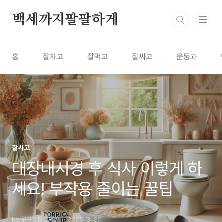
본문 바로가기
백세까지팔팔하게
홈
잘자고
잘먹고
잘싸고
운동과
잘싸고
대장내시경 후 식사 이렇게 하
세요! 부작용 줄이는 꿀팁
by 구구팔팔삼사일
2025. 3. 27.