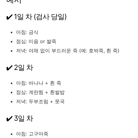
✔️ 1일 차 (검사 당일)
아침: 금식
점심: 미음 or 쌀죽
저녁: 야채 없이 부드러운 죽 (예: 호박죽, 흰 죽)
✔️ 2일 차
아침: 바나나 + 흰 죽
점심: 계란찜 + 흰쌀밥
저녁: 두부조림 + 뭇국
✔️ 3일 차
아침: 고구마죽