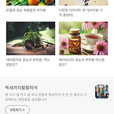
민들레 효능 복용법과 부작용
다한방 다이어트 후기(부작용·가
격 총정리)
대마종자유 효능과 부작용, 먹는
에키네시아 효능과 부작용 먹는방
방법은?
법은?
백세까지팔팔하게
잘 자고 잘 먹고 잘 싸고 운동과 명상까지 큰 돈 안 들이고 건
강해지는 방법들을 공유합니다.
구독하기