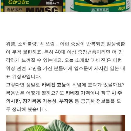
위염, 소화불량, 속 쓰림… 이런 증상이 반복되면 일상생활
이 무척 불편하죠. 특히 40대 이상 중장년층이라면 더 민
감하게 느껴질 수 있는데요. 오늘 소개할 ‘카베진’은 이런
위장 관련 고민을 가진 분들에게 입소문이 자자한 일본 대
표 위장약입니다.
그렇다면 정말로
카베진 효능
이 위염에 효과가 있을까요?
복용법은 어떻게 될까요? 또
카베진 가격
이나
직구 시 주
의사항
,
장기복용 가능성
,
부작용
등 궁금한 정보들을 모
두 정리해 봤습니다.