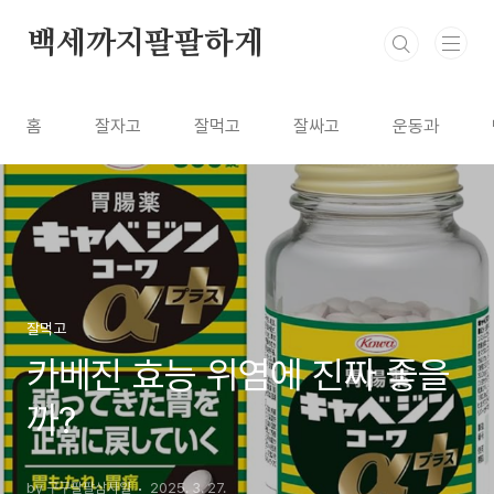
본문 바로가기
백세까지팔팔하게
홈
잘자고
잘먹고
잘싸고
운동과
잘먹고
카베진 효능 위염에 진짜 좋을
까?
by 구구팔팔삼사일
2025. 3. 27.