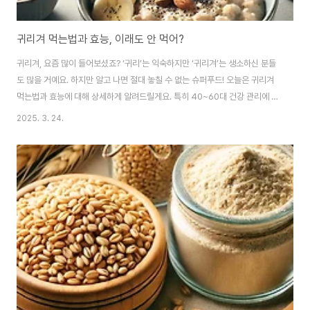
귀리겨 먹는법과 효능, 이래도 안 먹어?
귀리겨, 요즘 많이 들어보셨죠? ‘귀리’는 익숙하지만 ‘귀리겨’는 생소하신 분들
도 많을 거예요. 하지만 알고 나면 절대 놓칠 수 없는 슈퍼푸드! 오늘은 귀리겨
먹는법과 효능에 대해 상세하게 알려드릴게요. 특히 40~60대 건강 관리에 관
심 많은 분들, 다이어트나 혈당 관리 고민 중이라면 꼭 끝까지 읽어보세요.귀리
2025. 3. 24.
겨란?귀리겨는 ‘귀리’의 겉껍질을 벗긴 후 남은 겉껍질과 씨눈 사이의 부분으
로, 식이섬유, 미네랄, 비타민이 풍부하게 함유된 고영양 식품이에요. 정제된 곡
물보다 영양소 손실이 적고, 포만감이 오래가며, GI(혈당지수)가 낮아 최근 웰
빙 식품으로 주목받고 있죠.100% 국산 친환경 귀리겨귀리겨 효능 – 왜 이렇게
인기일까?1. 혈당 조절 & 당뇨 예방귀리겨에는 ‘베타글루칸’이라는 수용성 식
이섬유가 ..