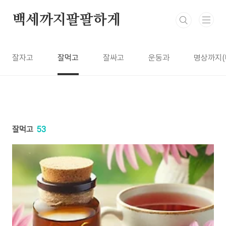
본문 바로가기
백세까지팔팔하게
잘자고
잘먹고
잘싸고
운동과
명상까지(
잘먹고
53