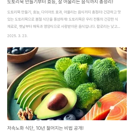
도토리묵 만들기부터 효능, 잘 어울리는 음식까지 총정리!
도토리묵 만들기, 효능, 다이어트 효과, 어울리는 음식까지 총정리! 건강하고 맛
있는 도토리묵으로 봄철 식단을 풍성하게! 도토리묵은 우리 전통의 건강한 식
재료로, 옛날부터 해독과 영양식으로 사랑받아온 음식입니다. 칼로리는 낮고
식이섬유가 풍부해 다이어트 식단에도 자주 활용되며, 담백한 맛으로 다양한
2025. 3. 23.
반찬과도 잘 어울립니다. 이번 글에서는 도토리묵 만드는 방법부터 효능, 그리
고 함께 먹으면 더 맛있는 음식까지 한눈에 정리해 드릴게요.도토리묵 만들기:
누구나 쉽게 따라 할 수 있어요!재료 (1~2인 기준):도토리 가루 1컵물 6컵소금
1작은술참기름 약간 (선택)도구: 냄비, 주걱, 볼, 사각 용기오늘 저녁은 도토리
묵이다!만드는 법:볼에 도토리 가루와 물을 넣고 덩어리 없이 잘 섞는다.소금을
넣고 냄비에 부은 ..
저속노화 식단, 10년 젊어지는 비법 공개!