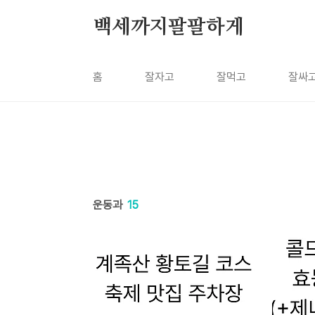
본문 바로가기
백세까지팔팔하게
홈
잘자고
잘먹고
잘싸
운동과
15