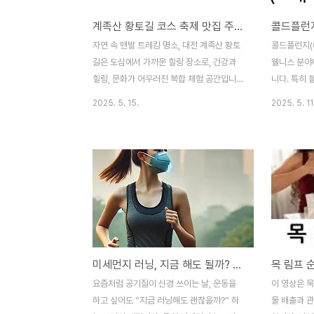
계족산 황토길 코스 축제 맛집 주차장
자연 속 맨발 트레킹 명소, 대전 계족산 황토
콜드플런지(C
길은 도심에서 가까운 힐링 장소로, 건강과
웰니스 분야
힐링, 문화가 어우러진 복합 체험 공간입니
니다. 특히
다. 특히 황토길 걷기와 함께 즐기는 계족산
정신적 안정
2025. 5. 15.
2025. 5. 11
의 풍경은 계절마다 색다른 감동을 선사합니
심을 끌고 
다.🌄 계족산 황토길 코스 – 초보자부터 트레
의 정의, 효
커까지 만족 계족산 황토길은 총 연장 약
험까지 자세
14.5km. 하지만 자신의 체력에 맞춰 다양하
지란? 콜드플
게 코스를 선택할 수 있어 초보자부터 숙련자
10도 이하의
까지 모두 즐길 수 있습니다.초보자 코스장동
그는 수치료
산림욕장 → 정자 → 출렁다리거리 약
혹은 ‘차가운
3.5km, 왕복 약 1시간~1시간 20분완만한
북미에서는 
경사와 나무 그늘, 족욕장 및 벤치 완비전 구
활 클리닉에
미세먼지 러닝, 지금 해도 될까? 건강한 운동법 정리
간 트레킹 코스장동산림욕장 → 음악당 → 숲
인, 특히 웰
속쉼터 순환거리 약 14.5km, 소요시간
층과 4050
요즘처럼 공기질이 신경 쓰이는 날, 운동을
이 영상은 목
3~4시간유산소 운동 및 스트레스 해소에 최
되고 있습니
하고 싶어도 “지금 러닝해도 괜찮을까?” 하
물 배출과 