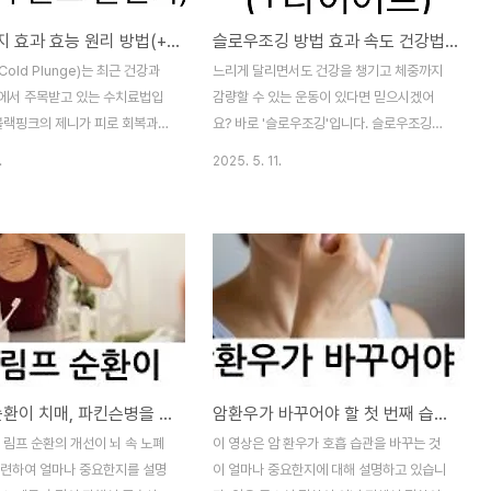
콜드플런지 효과 효능 원리 방법(+제니 콜드 플런지)
슬로우조깅 방법 효과 속도 건강법(+다이어트)
old Plunge)는 최근 건강과
느리게 달리면서도 건강을 챙기고 체중까지
에서 주목받고 있는 수치료법입
감량할 수 있는 운동이 있다면 믿으시겠어
 블랙핑크의 제니가 피로 회복과
요? 바로 '슬로우조깅'입니다. 슬로우조깅은
의 방법으로 소개하면서 더욱 관
걷기와 달리기의 장점을 모두 담은 운동법으
.
2025. 5. 11.
있습니다. 이 글에서는 콜드플런지
로, 관절 부담은 적으면서도 유산소 효과는
과, 원리, 방법, 그리고 제니의 경
충분히 누릴 수 있어 40~60대는 물론 다이
히 알아보겠습니다. 🧊 콜드플런
어트를 원하는 누구에게나 적합한 운동입니
런지(Cold Plunge)는 섭씨
다.✅ 슬로우조깅이란? 슬로우조깅(Slow
 차가운 물에 일정 시간 몸을 담
Jogging)은 일본의 히로아키 다나카 박사
법으로, 국내에서는 ‘냉탕요법’
가 개발한 운동법으로, 말 그대로 '느리게 달
 수치료’라고도 불립니다. 유럽,
리는' 운동입니다. 걷기보다 약간 빠르고 조
오래전부터 엘리트 선수들과 재
깅보다는 훨씬 느린 속도로, 시속 4~6km의
서 활용되어 왔고, 최근에는 일반
속도로 달리는 것이 특징입니다. 보통 대화가
목 림프 순환이 치매, 파킨슨병을 예방해 줍니다
암환우가 바꾸어야 할 첫 번째 습관은 바로 호흡이다
니스 트렌드에 민감한 2030 여성
가능한 정도의 속도로 천천히 뛰며, 운동 초
 건강 중시 세대까지 폭넓게 확산
보자도 부담 없이 시작할 수 있는 점이 가장
 림프 순환의 개선이 뇌 속 노폐
이 영상은 암 환우가 호흡 습관을 바꾸는 것
다. 블랙핑크 제니가 평소 자기
큰 장점입니다. 이 운동법의 핵심은 페이스
관련하여 얼마나 중요한지를 설명
이 얼마나 중요한지에 대해 설명하고 있습니