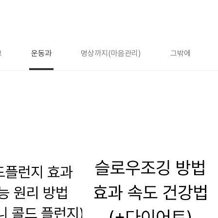
고
운동과
명상까지(마음관리)
그밖에