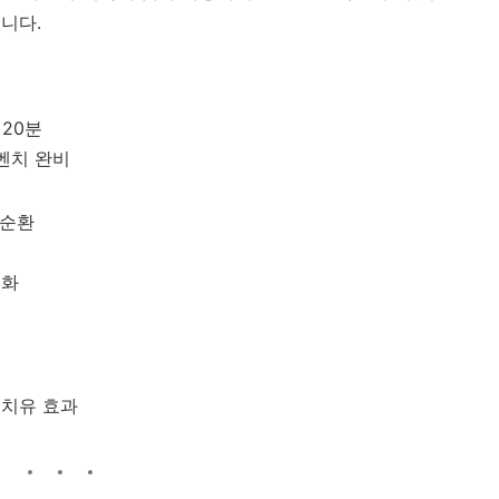
니다.
간
20
분
벤치
완비
순환
적화
연
치유
효과