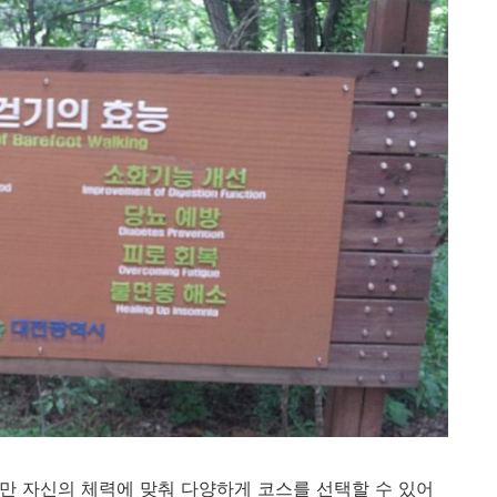
지만
자신의
체력에
맞춰
다양하게
코스를
선택할
수
있어