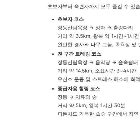
초보자부터
숙련자까지
모두
즐길
수
있습
초보자
코스
장동산림욕장 →
정자 →
출렁다리
거리
약
3.5km,
왕복
약
1
시간~
1
시
완만한
경사와
나무
그늘,
족욕장
및
전
구간
트레킹
코스
장동산림욕장 →
음악당 →
숲속쉼터
거리
약
14.5km,
소요시간
3~
4
시간
유산소
운동
및
스트레스
해소에
최
중급자용
힐링
코스
장동 →
치유의
숲
거리
약
5km,
왕복
1
시간
30
분
피톤치드
가득한
솔숲
구간에서
자