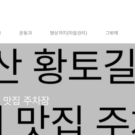
고
운동과
명상까지(마음관리)
그밖에
 맛집 주차장