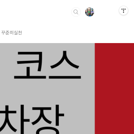
꾸준히실천