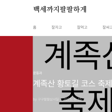
본문 바로가기
백세까지팔팔하게
홈
잘자고
잘먹고
잘싸
운동과
계족산 황토길 코스 축제
by 구구팔팔삼사일
2025. 5. 15.