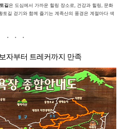
토길
은
도
심에서
가까운
힐링
장소로,
건강과
힐링,
문화
황토길
걷기와
함께
즐기는
계족산의
풍경은
계절마다
색
보자부터
트레커까지
만족