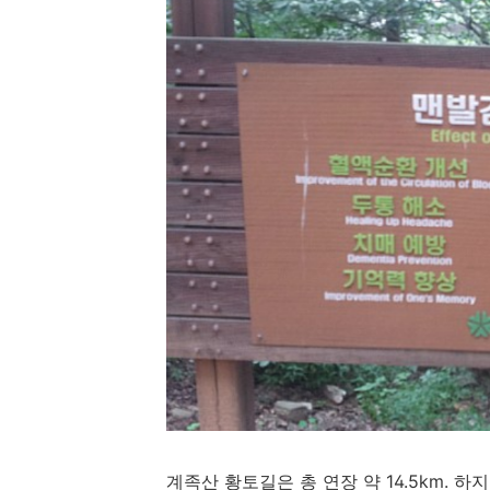
계족산
황토길은
총
연장
약
14.5km.
하