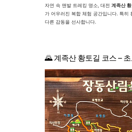
자연
속
맨발
트레킹
명소,
대전
계족산
황
가
어우러진
복합
체험
공간입니다.
특히
다른
감동을
선사합니다.
🌄
계족산
황토길
코스 –
초