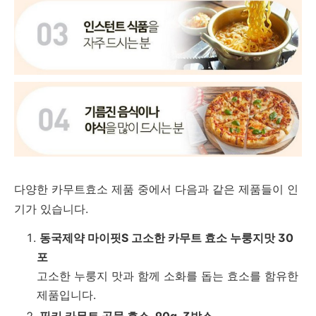
다양한
카무트효소
제품
중에서
다음과
같은
제품들이
인
기가
있습니다.
동국제약
마이핏
S
고소한
카무트
효소
누룽지맛
30
포
고소한
누룽지
맛과
함께
소화를
돕는
효소를
함유한
제품입니다.
핏키
카무트
곡물
효소,
90g,
3
박스