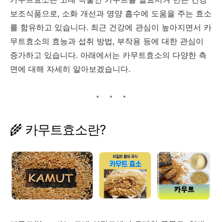
보조식품으로,
소화
개선과
영양
흡수에
도움을
주는
효소
를
함유하고
있습니다.
최근
건강에
관심이
높아지면서
카
무트효소의
효능과
섭취
방법,
부작용
등에
대한
관심이
증가하고
있습니다.
아래에서는
카무트효소의
다양한
측
면에
대해
자세히
알아보겠습니다.
🌾
카무트효소란?