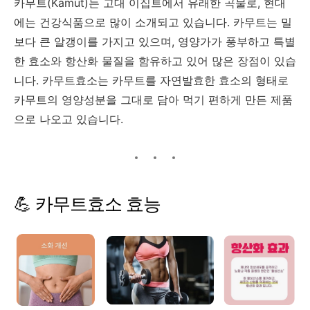
카무트(
Kamut)
는
고대
이집트에서
유래한
곡물로,
현대
에는
건강식품으로
많이
소개되고
있습니다.
카무트는
밀
보다
큰
알갱이를
가지고
있으며,
영양가가
풍부하고
특별
한
효소와
항산화
물질을
함유하고
있어
많은
장점이
있습
니다.
카무트효소는
카무트를
자연발효한
효소의
형태로
카무트의
영양성분을
그대로
담아
먹기
편하게
만든
제품
으로
나오고
있습니다.
💪
카무트효소
효능