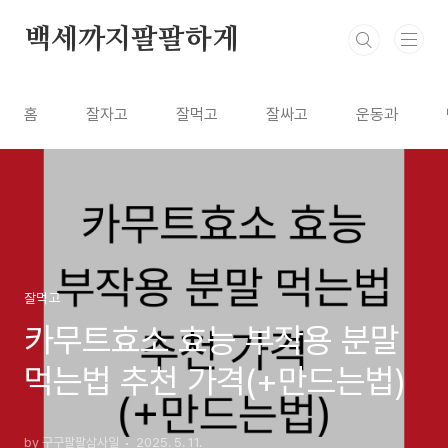
본문 바로가기
백세까지팔팔하게
홈
잘자고
잘먹고
잘싸고
운동과
잘먹고
카무트효소 효능 부작용 분말
먹는법 추천 가격(+만드는법)
by 구구팔팔삼사일
2025. 5. 11.