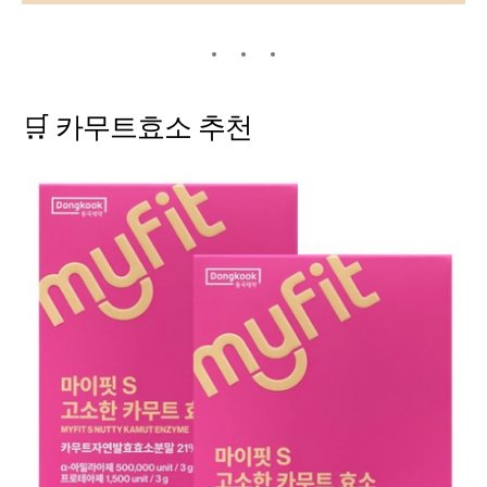
🛒
카무트효소
추천