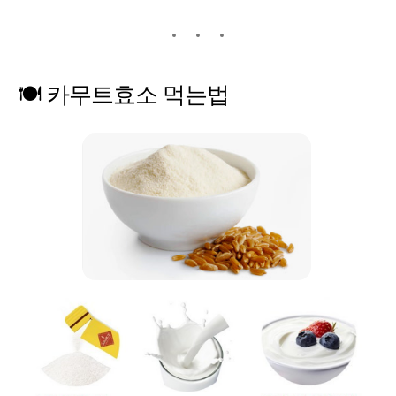
🍽️
카무트효소
먹는법