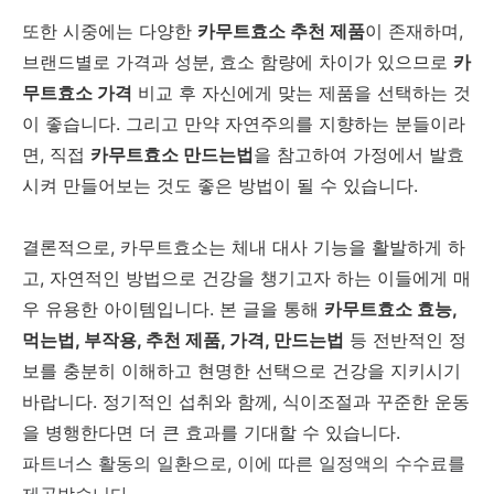
또한
시중에는
다양한
카무트효소
추천
제품
이
존재하며,
브랜드별로
가격과
성분,
효소
함량에
차이가
있으므로
카
무트효소
가격
비교
후
자신에게
맞는
제품을
선택하는
것
이
좋습니다.
그리고
만약
자연주의를
지향하는
분들이라
면,
직접
카무트효소
만드는법
을
참고하여
가정에서
발효
시켜
만들어보는
것도
좋은
방법이
될
수
있습니다.
결론적으로,
카무트효소는
체내
대사
기능을
활발하게
하
고,
자연적인
방법으로
건강을
챙기고자
하는
이들에게
매
우
유용한
아이템입니다.
본
글을
통해
카무트효소
효능,
먹는법,
부작용,
추천
제품,
가격,
만드는법
등
전반적인
정
보를
충분히
이해하고
현명한
선택으로
건강을
지키시기
바랍니다.
정기적인
섭취와
함께,
식이조절과
꾸준한
운동
을
병행한다면
더
큰
효과를
기대할
수
있습니다.
파트너스 활동의 일환으로, 이에 따른 일정액의 수수료를
제공받습니다.