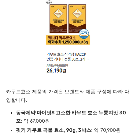
카무트효소
제품의
가격은
브랜드와
제품
구성에
따라
다
양합니다.
동국제약
마이핏
S
고소한
카무트
효소
누룽지맛
30
포
:
약
67,000
원
핏키
카무트
곡물
효소,
90g,
3
박스
:
약
70,900
원