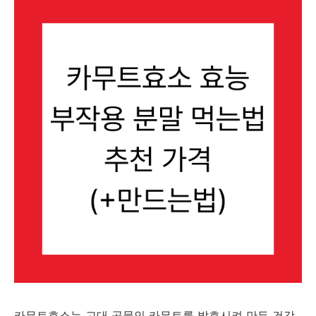
카무트효소는
고대
곡물인
카무트를
발효시켜
만든
건강