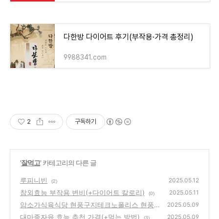
다한방 다이어트 후기(부작용·가격 총정리)
9988341.com
2
구독하기
'
잘먹고
' 카테고리의 다른 글
루피니빈
2025.05.12
(2)
참외효능 부작용 변비(+다이어트 칼로리)
2025.05.11
(0)
암소가식육식당 현풍구지테크노폴리스 현풍
2025.05.09
맛집 123
대마종자유 효능 추천 가격(+먹는 방법)
(3)
2025.05.09
(3)