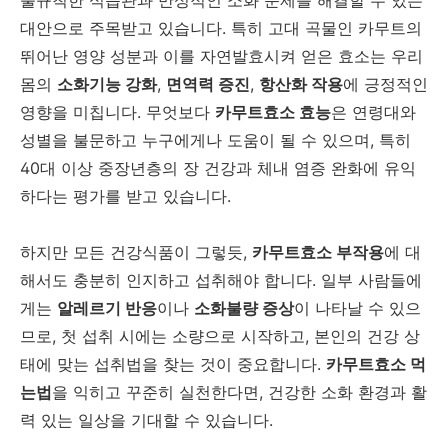
대안으로
주목받고
있습니다.
특히
고대
곡물인
카무트의
뛰어난
영양
성분과
이를
자연발효시켜
얻은
효소는
우리
몸의
소화기능
강화
,
면역력
증진
,
항산화
작용
에
긍정적인
영향을
미칩니다.
무엇보다
카무트효소
효능
은
연령대와
성별을
불문하고
누구에게나
도움이
될
수
있으며,
특히
40
대
이상
중장년층의
장
건강과
체내
염증
완화에
유익
하다는
평가를
받고
있습니다.
하지만
모든
건강식품이
그렇듯,
카무트효소
부작용
에
대
해서도
충분히
인지하고
섭취해야
합니다.
일부
사람들에
게는
알레르기
반응
이나
소화불량
증상
이
나타날
수
있으
므로,
첫
섭취
시에는
소량으로
시작하고,
본인의
건강
상
태에
맞는
섭취법을
찾는
것이
중요합니다.
카무트효소
먹
는법
을
익히고
꾸준히
실천한다면,
건강한
소화
환경과
활
력
있는
일상을
기대할
수
있습니다.