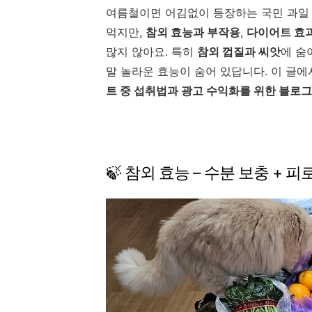
여름철이면
어김없이
등장하는
국민
과
먹지만,
참외
효능과
부작용
,
다이어트
효
많지
않아요.
특히
참외
껍질과
씨앗
에
숨
말
놀라운
효능이
숨어
있답니다.
이
글에
트
중
섭취법과
광고
수익화를
위한
블로
🍃
참외
효능 –
수분
보충 +
피