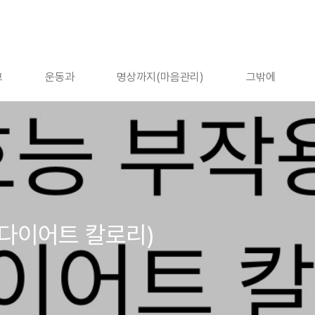
고
운동과
명상까지(마음관리)
그밖에
+다이어트 칼로리)