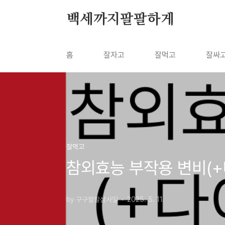
본문 바로가기
백세까지팔팔하게
홈
잘자고
잘먹고
잘싸
잘먹고
참외효능 부작용 변비(
by 구구팔팔삼사일
2025. 5. 11.