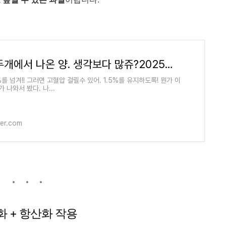
가방 두개에서 나온 양. 생각보다 많쥬?2025년5월10일
%를 넘겨!! 그러면 고혈압 걸릴수 있어. 1.5%를 유지하도록! 뭔가 이
 나와서 봤다. 나...
ver.com
화 +
항산화
작용