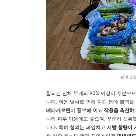
살아 있
참외는
전체
무게의
90%
이상이
수분으
니다.
더운
날씨로
인해
지친
몸에
활력을
베타카로틴
이
풍부해
이뇨
작용을
촉진하
니라
피부
미용에도
좋으며,
꾸준히
섭취
니다.
특히
참외는
과일치고
지방
함량이
철
갈증
해소와
함께
자연스럽게
면역력