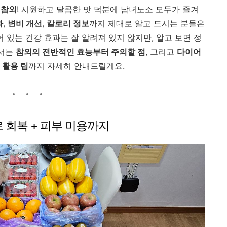
일
참외
!
시원하고
달콤한
맛
덕분에
남녀노소
모두가
즐겨
과
,
변비
개선
,
칼로리
정보
까지
제대로
알고
드시는
분들은
어
있는
건강
효과는
잘
알려져
있지
않지만,
알고
보면
정
서는
참외의
전반적인
효능부터
주의할
점
,
그리고
다이어
그
활용
팁
까지
자세히
안내드릴게요.
로
회복 +
피부
미용까지