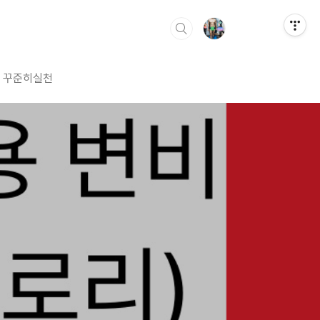
꾸준히실천