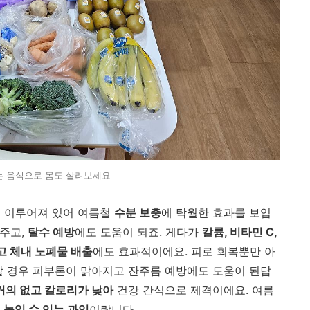
는 음식으로 몸도 살려보세요
로
이루어져
있어
여름철
수분
보충
에
탁월한
효과를
보입
주고,
탈수
예방
에도
도움이
되죠.
게다가
칼륨,
비타민
C,
고
체내
노폐물
배출
에도
효과적이에요.
피로
회복뿐만
아
할
경우
피부톤이
맑아지고
잔주름
예방에도
도움이
된답
거의
없고
칼로리가
낮아
건강
간식으로
제격이에요.
여름
도
높일
수
있는
과일
이랍니다.