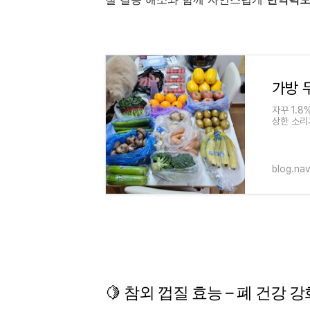
자꾸 1.8
상한 소리가
blog.na
🍋
참외
껍질
효능 –
폐
건강
강