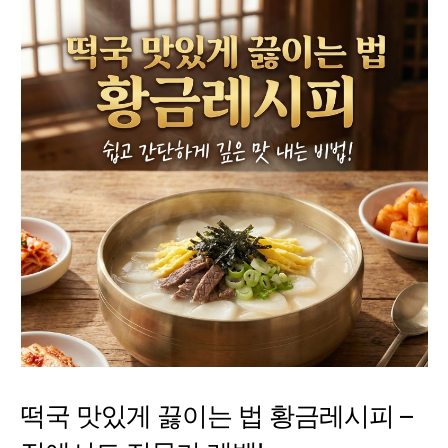
떡국 맛있게 끓이는 법 황금레시피 –