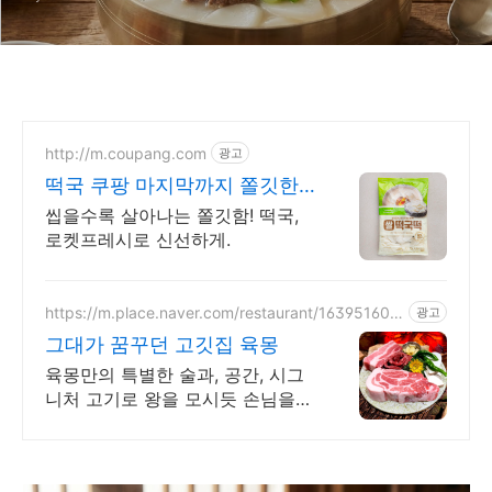
http://m.coupang.com
광고
떡국 쿠팡 마지막까지 쫄깃한
식감
씹을수록 살아나는 쫄깃함! 떡국,
로켓프레시로 신선하게.
https://m.place.naver.com/restaurant/163951608
광고
3
그대가 꿈꾸던 고깃집 육몽
육몽만의 특별한 술과, 공간, 시그
니처 고기로 왕을 모시듯 손님을
대접합니다