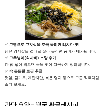
✅
고명으로 고깃살을 조금 올리면 리치한 맛!
남은 양지살을 결대로 잘라 올리면 풍미가 배가됩니다.
✅
고추냉이(와사비) 소량 추가
한 점 넣어 먹으면 국물 맛이 깔끔하게 정리됩니다.
✅
속 든든한 토핑 추천
깻잎, 김가루, 계란지단, 볶은 멸치 등으로 고급 떡국처럼
즐겨 보세요.
간단 요약 – 떡국 황금레시피