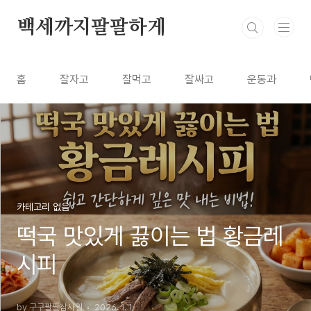
본문 바로가기
백세까지팔팔하게
홈
잘자고
잘먹고
잘싸고
운동과
카테고리 없음
떡국 맛있게 끓이는 법 황금레
시피
by 구구팔팔삼사일
2026. 1. 1.