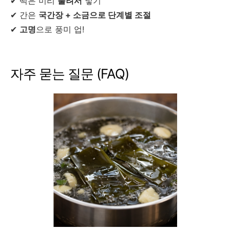
✔ 떡은 미리
불려서
넣기
✔ 간은
국간장 + 소금으로 단계별 조절
✔
고명
으로 풍미 업!
자주 묻는 질문 (FAQ)