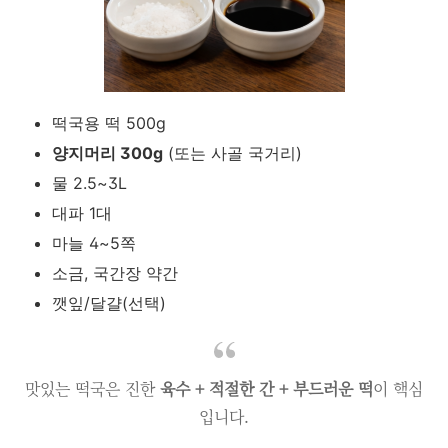
떡국용 떡 500g
양지머리 300g
(또는 사골 국거리)
물 2.5~3L
대파 1대
마늘 4~5쪽
소금, 국간장 약간
깻잎/달걀(선택)
맛있는 떡국은 진한
육수 + 적절한 간 + 부드러운 떡
이 핵심
입니다.